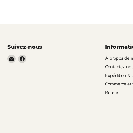
Suivez-nous
Informati
Email
Trouvez-
À propos de 
VehicleClips
nous
Contactez-no
sur
Expédition & L
Facebook
Commerce et 
Retour