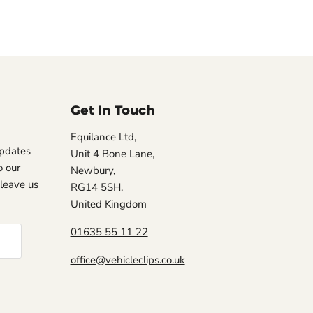
Get In Touch
Equilance Ltd,
updates
Unit 4 Bone Lane,
 our
Newbury,
, leave us
RG14 5SH,
United Kingdom
01635 55 11 22
office@vehicleclips.co.uk