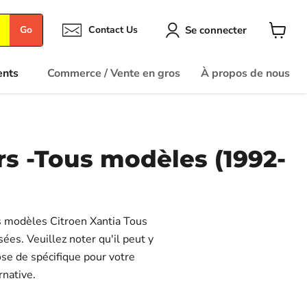
Se connecter
Go
Contact Us
Voir
le
panier
ents
Commerce / Vente en gros
À propos de nous
rs -Tous modèles (1992-
es modèles Citroen Xantia Tous
ées. Veuillez noter qu'il peut y
ose de spécifique pour votre
rnative.