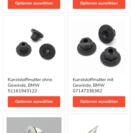
und
Optionen auswählen
Optionen auswählen
Seitenschweller
51717002953
Kunststoffmutter
Kunststoffmutter
Kunststoffmutter ohne
Kunststoffmutter mit
ohne
mit
Gewinde, BMW
Gewinde, BMW
Gewinde,
Gewinde,
BMW
BMW
51161943122
07147336362
51161943122
07147336362
Optionen auswählen
Optionen auswählen