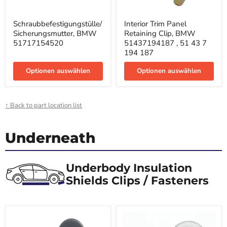
Schraubbefestigungstülle/Sicherungsmutter,
Interior
Schraubbefestigungstülle/
Interior Trim Panel
BMW
Trim
Sicherungsmutter, BMW
Retaining Clip, BMW
51717154520
Panel
Retaining
51717154520
51437194187 , 51 43 7
Clip,
194 187
BMW
51437194187
Optionen auswählen
Optionen auswählen
,
51
43
7
↑ Back to part location list
194
187
Underneath
Underbody Insulation
Shields Clips / Fasteners