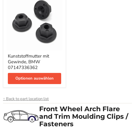
Kunststoffmutter
Kunststoffmutter mit
mit
Gewinde, BMW
Gewinde,
BMW
07147336362
07147336362
Optionen auswählen
↑ Back to part location list
Front Wheel Arch Flare
and Trim Moulding Clips /
Fasteners