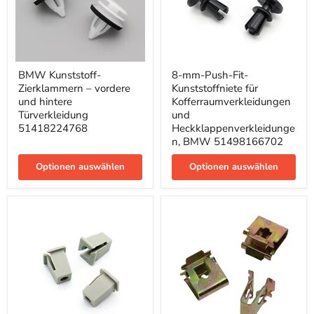
BMW
8-
BMW Kunststoff-
8-mm-Push-Fit-
Kunststoff-
mm-
Zierklammern – vordere
Kunststoffniete für
Zierklammern
Push-
–
Fit-
und hintere
Kofferraumverkleidungen
vordere
Kunststoffniete
Türverkleidung
und
und
für
51418224768
Heckklappenverkleidunge
hintere
Kofferraumverkleidungen
n, BMW 51498166702
Türverkleidung
und
51418224768
Heckklappenverkleidungen,
Optionen auswählen
BMW
Optionen auswählen
51498166702