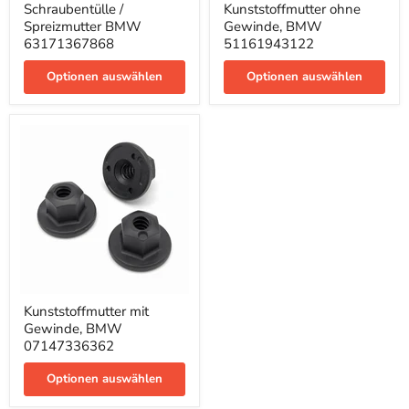
Schraubentülle /
Kunststoffmutter ohne
/
ohne
Spreizmutter BMW
Gewinde, BMW
Spreizmutter
Gewinde,
BMW
BMW
63171367868
51161943122
63171367868
51161943122
Optionen auswählen
Optionen auswählen
Kunststoffmutter
Kunststoffmutter mit
mit
Gewinde, BMW
Gewinde,
BMW
07147336362
07147336362
Optionen auswählen