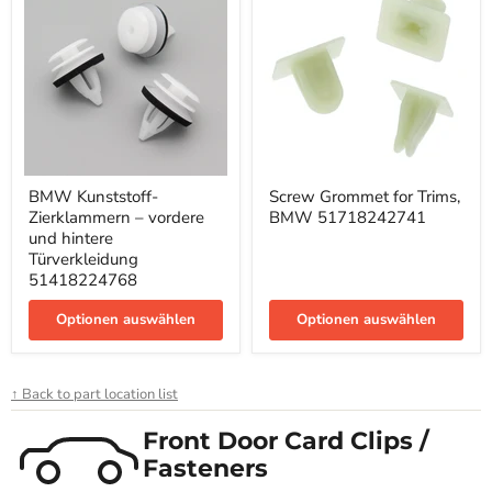
BMW
Screw
BMW Kunststoff-
Screw Grommet for Trims,
Kunststoff-
Grommet
Zierklammern – vordere
BMW 51718242741
Zierklammern
for
–
Trims,
und hintere
vordere
BMW
Türverkleidung
und
51718242741
51418224768
hintere
Türverkleidung
Optionen auswählen
Optionen auswählen
51418224768
↑ Back to part location list
Front Door Card Clips /
Fasteners