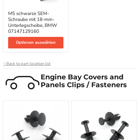
M5
M5 schwarze SEM-
schwarze
Schraube mit 18-mm-
SEM-
Schraube
Unterlegscheibe, BMW
mit
07147129160
18-
mm-
Optionen auswählen
Unterlegscheibe,
BMW
07147129160
↑ Back to part location list
Engine Bay Covers and
Panels Clips / Fasteners