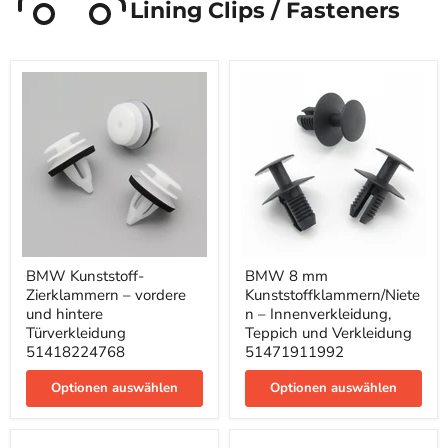
Lining Clips / Fasteners
BMW
BMW
BMW Kunststoff-
BMW 8 mm
Kunststoff-
8
Zierklammern – vordere
Kunststoffklammern/Niete
Zierklammern
mm
–
Kunststoffklammern/Nieten
und hintere
n – Innenverkleidung,
vordere
–
Türverkleidung
Teppich und Verkleidung
und
Innenverkleidung,
51418224768
51471911992
hintere
Teppich
Türverkleidung
und
Optionen auswählen
Optionen auswählen
51418224768
Verkleidung
51471911992