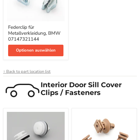
Federclip
Federclip für
für
Metallverkleidung, BMW
Metallverkleidung,
BMW
07147321144
07147321144
Optionen auswählen
↑ Back to part location list
Interior Door Sill Cover
Clips / Fasteners