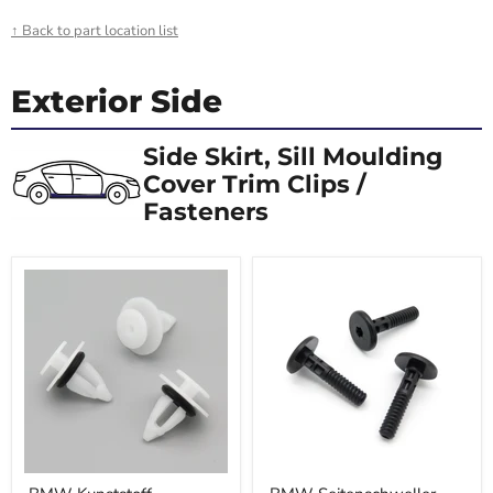
↑ Back to part location list
Exterior Side
Side Skirt, Sill Moulding
Cover Trim Clips /
Fasteners
BMW
BMW