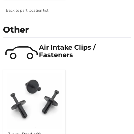
↑ Back to part location list
Other
Air Intake Clips /
Fasteners
7-