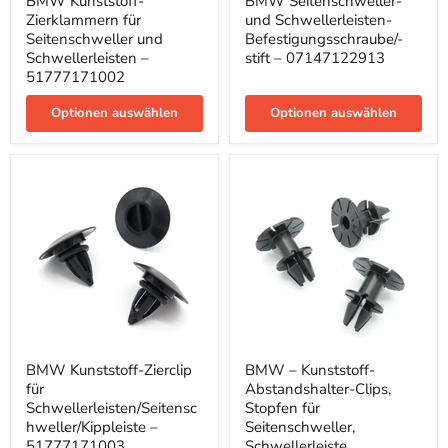
BMW Kunststoff-
BMW Seitenschweller-
Kunststoff-
Seitenschweller-
Zierklammern für
und Schwellerleisten-
Zierklammern
und
für
Schwellerleisten-
Seitenschweller und
Befestigungsschraube/-
Seitenschweller
Befestigungsschraube/-
Schwellerleisten –
stift – 07147122913
und
stift
51777171002
Schwellerleisten
–
–
07147122913
Optionen auswählen
Optionen auswählen
51777171002
BMW
BMW
BMW Kunststoff-Zierclip
BMW – Kunststoff-
Kunststoff-
–
für
Abstandshalter-Clips,
Zierclip
Kunststoff-
für
Abstandshalter-
Schwellerleisten/Seitensc
Stopfen für
Schwellerleisten/Seitenschweller/Kippleiste
Clips,
hweller/Kippleiste –
Seitenschweller,
–
Stopfen
51777171003
Schwellerleiste,