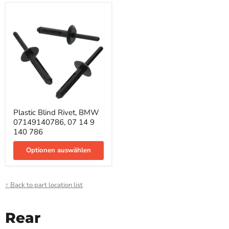
Plastic
Plastic Blind Rivet, BMW
Blind
07149140786, 07 14 9
Rivet,
BMW
140 786
07149140786,
07
Optionen auswählen
14
9
140
786
↑ Back to part location list
Rear