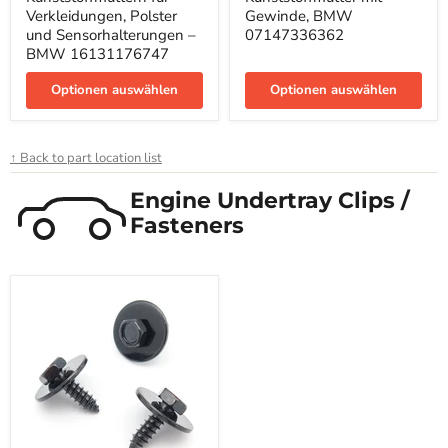
für
mit
Verkleidungen, Polster
Gewinde, BMW
Verkleidungen,
Gewinde,
Polster
BMW
und Sensorhalterungen –
07147336362
und
07147336362
BMW 16131176747
Sensorhalterungen
–
Optionen auswählen
Optionen auswählen
BMW
16131176747
↑ Back to part location list
Engine Undertray Clips /
Fasteners