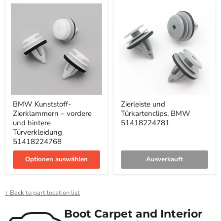
BMW
Zierleiste
BMW Kunststoff-
Zierleiste und
Kunststoff-
und
Zierklammern – vordere
Türkartenclips, BMW
Zierklammern
Türkartenclips,
–
BMW
und hintere
51418224781
vordere
51418224781
Türverkleidung
und
51418224768
hintere
Türverkleidung
Optionen auswählen
Ausverkauft
51418224768
↑ Back to part location list
Boot Carpet and Interior