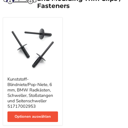
Fasteners
Kunststoff-
Kunststoff-
Blindniete/Pop-
Blindniete/Pop-Niete, 6
Niete,
6
mm, BMW Radkästen,
mm,
Schweller, Stoßstangen
BMW
und Seitenschweller
Radkästen,
51717002953
Schweller,
Stoßstangen
und
Optionen auswählen
Seitenschweller
51717002953