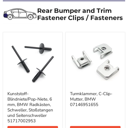
Rear Bumper and Trim
Fastener Clips / Fasteners
Kunststoff-
Turmklammer,
Kunststoff-
Turmklammer, C-Clip-
Blindniete/Pop-
C-
Blindniete/Pop-Niete, 6
Mutter, BMW
Niete,
Clip-
6
Mutter,
mm, BMW Radkästen,
07146951655
mm,
BMW
Schweller, Stoßstangen
BMW
07146951655
und Seitenschweller
Radkästen,
51717002953
Schweller,
Stoßstangen