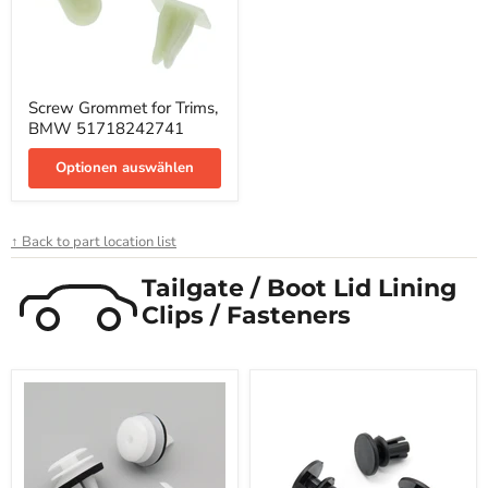
Screw
Screw Grommet for Trims,
Grommet
BMW 51718242741
for
Trims,
BMW
Optionen auswählen
51718242741
↑ Back to part location list
Tailgate / Boot Lid Lining
Clips / Fasteners