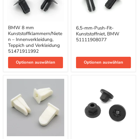
BMW
6,5-
BMW 8 mm
6,5-mm-Push-Fit-
8
mm-
Kunststoffklammern/Niete
mm
Kunststoffniet, BMW
Push-
Kunststoffklammern/Nieten
Fit-
n – Innenverkleidung,
51111908077
–
Kunststoffniet,
Teppich und Verkleidung
Innenverkleidung,
BMW
51471911992
Teppich
51111908077
und
Optionen auswählen
Optionen auswählen
Verkleidung
51471911992
Schraubentülle
Kunststoffmutter