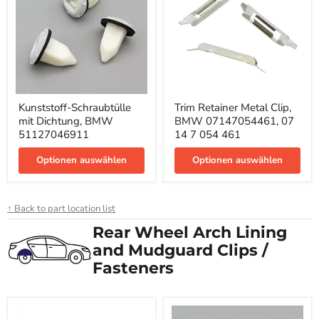
Kunststoff-
Trim
Kunststoff-Schraubtülle
Trim Retainer Metal Clip,
Schraubtülle
Retainer
mit Dichtung, BMW
BMW 07147054461, 07
mit
Metal
Dichtung,
Clip,
51127046911
14 7 054 461
BMW
BMW
51127046911
07147054461,
Optionen auswählen
Optionen auswählen
07
14
7
054
↑ Back to part location list
461
Rear Wheel Arch Lining
and Mudguard Clips /
Fasteners