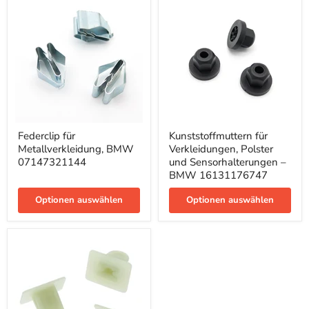
Federclip
Kunststoffmuttern
Federclip für
Kunststoffmuttern für
für
für
Metallverkleidung, BMW
Verkleidungen, Polster
Metallverkleidung,
Verkleidungen,
BMW
Polster
07147321144
und Sensorhalterungen –
07147321144
und
BMW 16131176747
Sensorhalterungen
–
Optionen auswählen
Optionen auswählen
BMW
16131176747