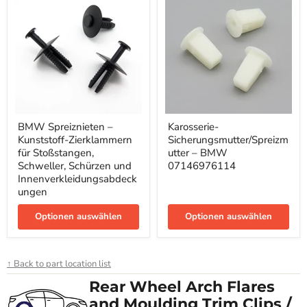
BMW
Karosserie-
BMW Spreiznieten –
Karosserie-
Spreiznieten
Sicherungsmutter/Spreizmutter
Kunststoff-Zierklammern
Sicherungsmutter/Spreizm
–
–
Kunststoff-
BMW
für Stoßstangen,
utter – BMW
Zierklammern
07146976114
Schweller, Schürzen und
07146976114
für
Innenverkleidungsabdeck
Stoßstangen,
ungen
Schweller,
Schürzen
und
Optionen auswählen
Optionen auswählen
Innenverkleidungsabdeckungen
↑ Back to part location list
Rear Wheel Arch Flares
and Moulding Trim Clips /