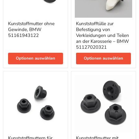
Kunststoffmutter
Kunststofftülle
Kunststoffmutter ohne
Kunststofftülle zur
ohne
zur
Gewinde, BMW
Befestigung von
Gewinde,
Befestigung
BMW
von
51161943122
Verkleidungen und Teilen
51161943122
Verkleidungen
an der Karosserie – BMW
und
51127020321
Teilen
an
Optionen auswählen
Optionen auswählen
der
Karosserie
–
BMW
51127020321
Kunststoffmuttern
Kunststoffmutter
Kunststoffmuttern für
Kunststoffmutter mit