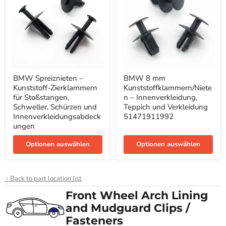
BMW
BMW
BMW Spreiznieten –
BMW 8 mm
Spreiznieten
8
Kunststoff-Zierklammern
Kunststoffklammern/Niete
–
mm
Kunststoff-
Kunststoffklammern/Nieten
für Stoßstangen,
n – Innenverkleidung,
Zierklammern
–
Schweller, Schürzen und
Teppich und Verkleidung
für
Innenverkleidung,
Innenverkleidungsabdeck
51471911992
Stoßstangen,
Teppich
ungen
Schweller,
und
Schürzen
Verkleidung
und
Optionen auswählen
51471911992
Optionen auswählen
Innenverkleidungsabdeckungen
↑ Back to part location list
Front Wheel Arch Lining
and Mudguard Clips /
Fasteners