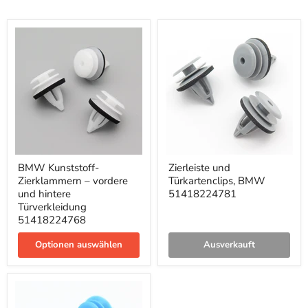
BMW
Zierleiste
BMW Kunststoff-
Zierleiste und
Kunststoff-
und
Zierklammern – vordere
Türkartenclips, BMW
Zierklammern
Türkartenclips,
–
BMW
und hintere
51418224781
vordere
51418224781
Türverkleidung
und
51418224768
hintere
Türverkleidung
Optionen auswählen
Ausverkauft
51418224768