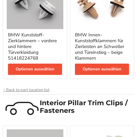
BMW
BMW
BMW Kunststoff-
BMW Innen-
Kunststoff-
Innen-
Zierklammern – vordere
Kunststoffklammern für
Zierklammern
Kunststoffklammern
–
für
und hintere
Zierleisten an Schweller
vordere
Zierleisten
Türverkleidung
und Türeinstieg – beige
und
an
51418224768
Klammern
hintere
Schweller
Türverkleidung
und
Optionen auswählen
Optionen auswählen
51418224768
Türeinstieg
–
beige
Klammern
↑ Back to part location list
Interior Pillar Trim Clips /
Fasteners