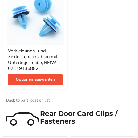
Verkleidungs-
Verkleidungs- und
und
Zierleistenclips, blau mit
Zierleistenclips,
blau
Unterlegscheibe, BMW
mit
07149136882
Unterlegscheibe,
BMW
Optionen auswählen
07149136882
↑ Back to part location list
Rear Door Card Clips /
Fasteners