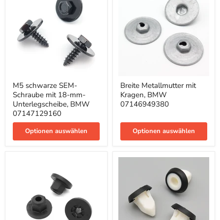
M5
Breite
M5 schwarze SEM-
Breite Metallmutter mit
schwarze
Metallmutter
Schraube mit 18-mm-
Kragen, BMW
SEM-
mit
Schraube
Kragen,
Unterlegscheibe, BMW
07146949380
mit
BMW
07147129160
18-
07146949380
mm-
Optionen auswählen
Optionen auswählen
Unterlegscheibe,
BMW
07147129160