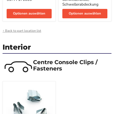
51777171003
für
Schwellerabdeckung
Seitenschweller,
Schwellerleiste,
Optionen auswählen
Schwellerabdeckung
Optionen auswählen
↑ Back to part location list
Interior
Centre Console Clips /
Fasteners