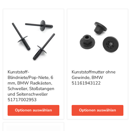
Kunststoff-
Kunststoffmutter
Kunststoff-
Kunststoffmutter ohne
Blindniete/Pop-
ohne
Blindniete/Pop-Niete, 6
Gewinde, BMW
Niete,
Gewinde,
6
BMW
mm, BMW Radkästen,
51161943122
mm,
51161943122
Schweller, Stoßstangen
BMW
und Seitenschweller
Radkästen,
51717002953
Schweller,
Stoßstangen
und
Optionen auswählen
Optionen auswählen
Seitenschweller
51717002953